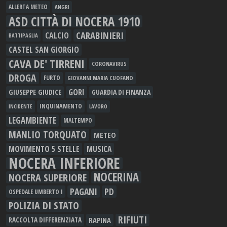
ALLERTA METEO
ANGRI
ASD CITTÀ DI NOCERA 1910
CARABINIERI
CALCIO
BATTIPAGLIA
CASTEL SAN GIORGIO
CAVA DE' TIRRENI
CORONAVIRUS
DROGA
FURTO
GIOVANNI MARIA CUOFANO
GORI
GIUSEPPE GIUDICE
GUARDIA DI FINANZA
INQUINAMENTO
LAVORO
INCIDENTE
LEGAMBIENTE
MALTEMPO
MANLIO TORQUATO
METEO
MOVIMENTO 5 STELLE
MUSICA
NOCERA INFERIORE
NOCERINA
NOCERA SUPERIORE
PAGANI
PD
OSPEDALE UMBERTO I
POLIZIA DI STATO
RIFIUTI
RAPINA
RACCOLTA DIFFERENZIATA