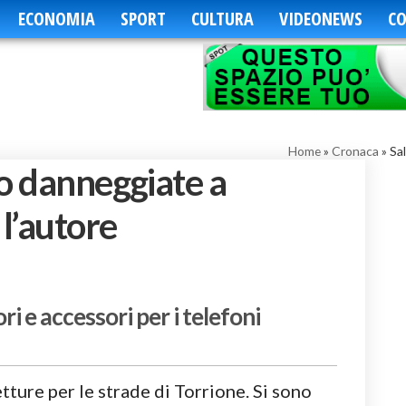
ECONOMIA
SPORT
CULTURA
VIDEONEWS
CO
Home
»
Cronaca
»
Sa
to danneggiate a
 l’autore
i e accessori per i telefoni
etture per le strade di Torrione. Si sono