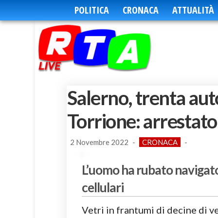
POLITICA
CRONACA
ATTUALITÀ
Salerno, trenta au
Torrione: arrestato
2 Novembre 2022
-
CRONACA
-
L’uomo ha rubato navigator
cellulari
Vetri in frantumi di decine di v