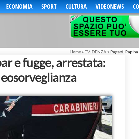
ECONOMIA
SPORT
CULTURA
VIDEONEWS
CO
Home
»
EVIDENZA
»
Pagani. Rapina 
ar e fugge, arrestata:
ideosorveglianza