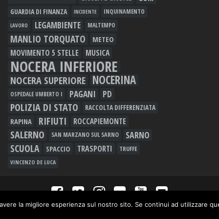
GUARDIA DI FINANZA
INQUINAMENTO
INCIDENTE
LEGAMBIENTE
MALTEMPO
LAVORO
MANLIO TORQUATO
METEO
MOVIMENTO 5 STELLE
MUSICA
NOCERA INFERIORE
NOCERINA
NOCERA SUPERIORE
PAGANI
PD
OSPEDALE UMBERTO I
POLIZIA DI STATO
RACCOLTA DIFFERENZIATA
RIFIUTI
RAPINA
ROCCAPIEMONTE
SALERNO
SARNO
SAN MARZANO SUL SARNO
SCUOLA
TRASPORTI
SPACCIO
TRUFFE
VINCENZO DE LUCA
avere la migliore esperienza sul nostro sito. Se continui ad utilizzare q
unale di Nocera Inferiore n.913/12 - TUTTI I DIRITTI RISERVATI