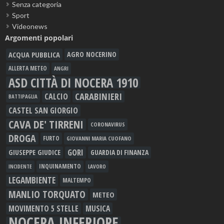
Senza categoria
Sport
Videonews
Argomenti popolari
ACQUA PUBBLICA
AGRO NOCERINO
ALLERTA METEO
ANGRI
ASD CITTÀ DI NOCERA 1910
CARABINIERI
CALCIO
BATTIPAGLIA
CASTEL SAN GIORGIO
CAVA DE' TIRRENI
CORONAVIRUS
DROGA
FURTO
GIOVANNI MARIA CUOFANO
GORI
GIUSEPPE GIUDICE
GUARDIA DI FINANZA
INQUINAMENTO
LAVORO
INCIDENTE
LEGAMBIENTE
MALTEMPO
MANLIO TORQUATO
METEO
MOVIMENTO 5 STELLE
MUSICA
NOCERA INFERIORE