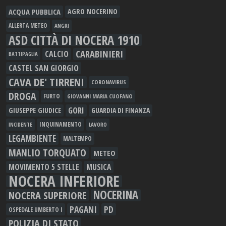
ACQUA PUBBLICA
AGRO NOCERINO
ALLERTA METEO
ANGRI
ASD CITTÀ DI NOCERA 1910
CARABINIERI
CALCIO
BATTIPAGLIA
CASTEL SAN GIORGIO
CAVA DE' TIRRENI
CORONAVIRUS
DROGA
FURTO
GIOVANNI MARIA CUOFANO
GORI
GIUSEPPE GIUDICE
GUARDIA DI FINANZA
INQUINAMENTO
LAVORO
INCIDENTE
LEGAMBIENTE
MALTEMPO
MANLIO TORQUATO
METEO
MOVIMENTO 5 STELLE
MUSICA
NOCERA INFERIORE
NOCERINA
NOCERA SUPERIORE
PAGANI
PD
OSPEDALE UMBERTO I
POLIZIA DI STATO