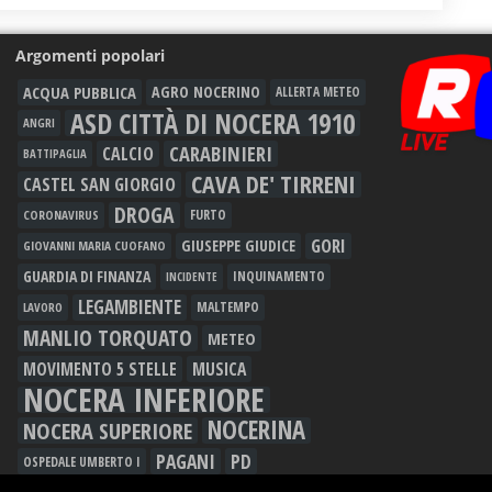
Argomenti popolari
ACQUA PUBBLICA
AGRO NOCERINO
ALLERTA METEO
ASD CITTÀ DI NOCERA 1910
ANGRI
CARABINIERI
CALCIO
BATTIPAGLIA
CAVA DE' TIRRENI
CASTEL SAN GIORGIO
DROGA
FURTO
CORONAVIRUS
GORI
GIUSEPPE GIUDICE
GIOVANNI MARIA CUOFANO
GUARDIA DI FINANZA
INQUINAMENTO
INCIDENTE
LEGAMBIENTE
MALTEMPO
LAVORO
MANLIO TORQUATO
METEO
MOVIMENTO 5 STELLE
MUSICA
NOCERA INFERIORE
NOCERINA
NOCERA SUPERIORE
PAGANI
PD
OSPEDALE UMBERTO I
POLIZIA DI STATO