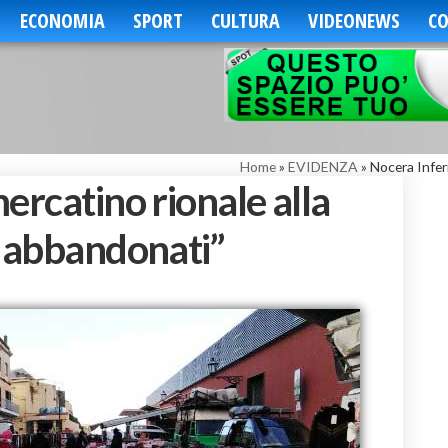
ECONOMIA
SPORT
CULTURA
VIDEONEWS
CO
Home
»
EVIDENZA
»
Nocera Infer
ercatino rionale alla
o abbandonati”