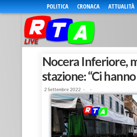
POLITICA
CRONACA
ATTUALITÀ
Nocera Inferiore, m
stazione: “Ci hann
2 Settembre 2022
-
-