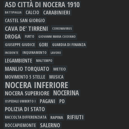
ASD CITTÀ DI NOCERA 1910
CARABINIERI
CALCIO
BATTIPAGLIA
CASTEL SAN GIORGIO
CAVA DE' TIRRENI
CORONAVIRUS
DROGA
FURTO
GIOVANNI MARIA CUOFANO
GORI
GIUSEPPE GIUDICE
GUARDIA DI FINANZA
INQUINAMENTO
LAVORO
INCIDENTE
LEGAMBIENTE
MALTEMPO
MANLIO TORQUATO
METEO
MOVIMENTO 5 STELLE
MUSICA
NOCERA INFERIORE
NOCERINA
NOCERA SUPERIORE
PAGANI
PD
OSPEDALE UMBERTO I
POLIZIA DI STATO
RIFIUTI
RAPINA
RACCOLTA DIFFERENZIATA
SALERNO
ROCCAPIEMONTE