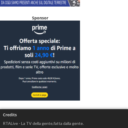
Sponsor
Credits
RTALive - La TV della gente,fatta dalla gente.