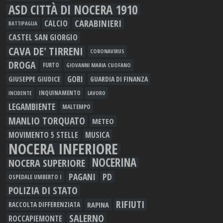
ASD CITTÀ DI NOCERA 1910
CARABINIERI
CALCIO
BATTIPAGLIA
CASTEL SAN GIORGIO
CAVA DE' TIRRENI
CORONAVIRUS
DROGA
FURTO
GIOVANNI MARIA CUOFANO
GORI
GIUSEPPE GIUDICE
GUARDIA DI FINANZA
INQUINAMENTO
LAVORO
INCIDENTE
LEGAMBIENTE
MALTEMPO
MANLIO TORQUATO
METEO
MOVIMENTO 5 STELLE
MUSICA
NOCERA INFERIORE
NOCERINA
NOCERA SUPERIORE
PAGANI
PD
OSPEDALE UMBERTO I
POLIZIA DI STATO
RIFIUTI
RAPINA
RACCOLTA DIFFERENZIATA
SALERNO
ROCCAPIEMONTE