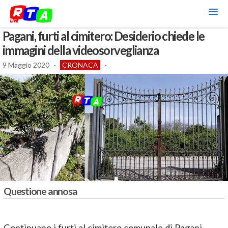
Pagani, furti al cimitero: Desiderio chiede le
immagini della videosorveglianza
9 Maggio 2020
-
CRONACA
-
Questione annosa
Continuano i furti al cimitero comunale di Pagani.