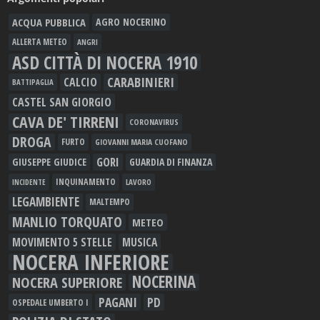
ACQUA PUBBLICA
AGRO NOCERINO
ALLERTA METEO
ANGRI
ASD CITTÀ DI NOCERA 1910
CARABINIERI
CALCIO
BATTIPAGLIA
CASTEL SAN GIORGIO
CAVA DE' TIRRENI
CORONAVIRUS
DROGA
FURTO
GIOVANNI MARIA CUOFANO
GORI
GIUSEPPE GIUDICE
GUARDIA DI FINANZA
INQUINAMENTO
LAVORO
INCIDENTE
LEGAMBIENTE
MALTEMPO
MANLIO TORQUATO
METEO
MOVIMENTO 5 STELLE
MUSICA
NOCERA INFERIORE
NOCERINA
NOCERA SUPERIORE
PAGANI
PD
OSPEDALE UMBERTO I