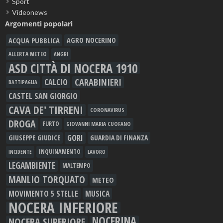
Sport
Videonews
Argomenti popolari
ACQUA PUBBLICA
AGRO NOCERINO
ALLERTA METEO
ANGRI
ASD CITTÀ DI NOCERA 1910
CARABINIERI
CALCIO
BATTIPAGLIA
CASTEL SAN GIORGIO
CAVA DE' TIRRENI
CORONAVIRUS
DROGA
FURTO
GIOVANNI MARIA CUOFANO
GORI
GIUSEPPE GIUDICE
GUARDIA DI FINANZA
INQUINAMENTO
LAVORO
INCIDENTE
LEGAMBIENTE
MALTEMPO
MANLIO TORQUATO
METEO
MOVIMENTO 5 STELLE
MUSICA
NOCERA INFERIORE
NOCERINA
NOCERA SUPERIORE