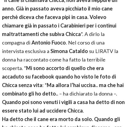
“
Il cane si chiamava Chicca, non aveva neppure un
anno. Già in passato aveva picchiato il mio cane
perchè diceva che faceva pipì in casa. Volevo
chiamare già in passato i Carabinieri per i continui
maltrattamenti che subiva Chicca
”. A dirlo la
compagna di
Antonio Fuoco
. Nel corso di una
intervista esclusiva a
Simona Cataldo
su LIRATV la
donna ha raccontato come ha fatto la terribile
scoperta. “
Mi sono accorto di quello che era
accaduto su facebook quando ho visto le foto di
Chicca senza vita
: “
Ma allora l’hai uccisa.. ma che hai
combinato gli ho detto..
– ha dichiarato la donna –.
Quando poi sono venuti i vigili a casa ha detto di non
essere stato lui ad uccidere Chicca
.
Ha detto che il cane era morto da solo. Quando gli