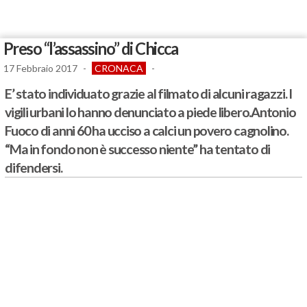
Preso “l’assassino” di Chicca
17 Febbraio 2017
-
CRONACA
-
E’ stato individuato grazie al filmato di alcuni ragazzi. I
vigili urbani lo hanno denunciato a piede libero.Antonio
Fuoco di anni 60 ha ucciso a calci un povero cagnolino.
“Ma in fondo non è successo niente” ha tentato di
difendersi.