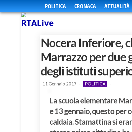
POLITICA
CRONACA
ATTUALITÀ
Nocera Inferiore, c
Marrazzo per due g
degli istituti superi
11 Gennaio 2017
-
POLITICA
-
La scuola elementare Marr
e 13 gennaio, questo per c
caldaia. Stamattina si eran