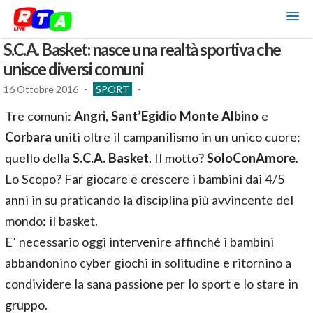
S.C.A. Basket: nasce una realtà sportiva che
unisce diversi comuni
16 Ottobre 2016
-
SPORT
-
Tre comuni:
Angri
,
Sant’Egidio Monte Albino
e
Corbara
uniti oltre il campanilismo in un unico cuore:
quello della
S.C.A. Basket
. Il motto?
SoloConAmore
.
Lo Scopo? Far giocare e crescere i bambini dai 4/5
anni in su praticando la disciplina più avvincente del
mondo: il basket.
E’ necessario oggi intervenire affinché i bambini
abbandonino cyber giochi in solitudine e ritornino a
condividere la sana passione per lo sport e lo stare in
gruppo.