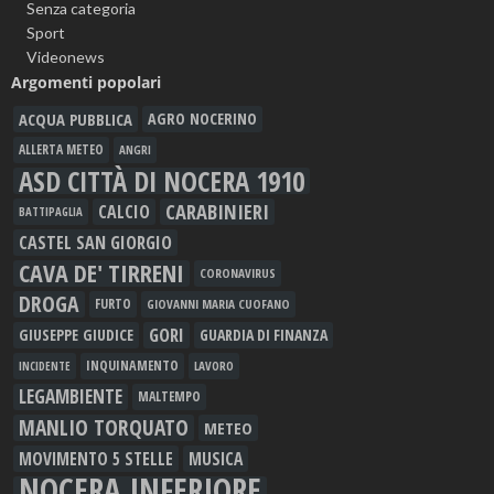
Senza categoria
Sport
Videonews
Argomenti popolari
ACQUA PUBBLICA
AGRO NOCERINO
ALLERTA METEO
ANGRI
ASD CITTÀ DI NOCERA 1910
CARABINIERI
CALCIO
BATTIPAGLIA
CASTEL SAN GIORGIO
CAVA DE' TIRRENI
CORONAVIRUS
DROGA
FURTO
GIOVANNI MARIA CUOFANO
GORI
GIUSEPPE GIUDICE
GUARDIA DI FINANZA
INQUINAMENTO
LAVORO
INCIDENTE
LEGAMBIENTE
MALTEMPO
MANLIO TORQUATO
METEO
MOVIMENTO 5 STELLE
MUSICA
NOCERA INFERIORE