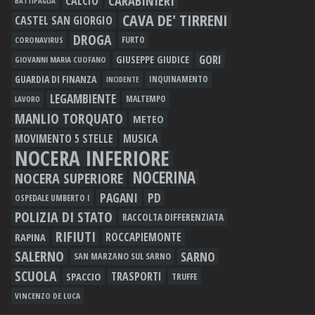
CARABINIERI
CALCIO
BATTIPAGLIA
CAVA DE' TIRRENI
CASTEL SAN GIORGIO
DROGA
FURTO
CORONAVIRUS
GORI
GIUSEPPE GIUDICE
GIOVANNI MARIA CUOFANO
GUARDIA DI FINANZA
INQUINAMENTO
INCIDENTE
LEGAMBIENTE
MALTEMPO
LAVORO
MANLIO TORQUATO
METEO
MOVIMENTO 5 STELLE
MUSICA
NOCERA INFERIORE
NOCERINA
NOCERA SUPERIORE
PAGANI
PD
OSPEDALE UMBERTO I
POLIZIA DI STATO
RACCOLTA DIFFERENZIATA
RIFIUTI
RAPINA
ROCCAPIEMONTE
SALERNO
SARNO
SAN MARZANO SUL SARNO
SCUOLA
TRASPORTI
SPACCIO
TRUFFE
VINCENZO DE LUCA