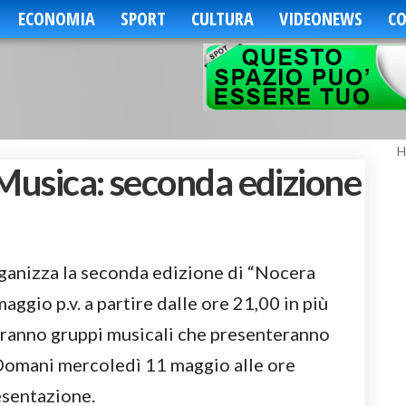
ECONOMIA
SPORT
CULTURA
VIDEONEWS
CO
H
 Musica: seconda edizione
ganizza la seconda edizione di “Nocera
aggio p.v. a partire dalle ore 21,00 in più
biranno gruppi musicali che presenteranno
i. Domani mercoledì 11 maggio alle ore
esentazione.