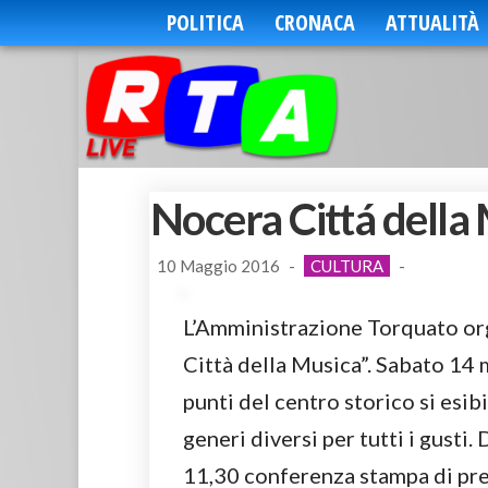
POLITICA
CRONACA
ATTUALITÀ
Nocera Cittá della
10 Maggio 2016
-
CULTURA
-
L’Amministrazione Torquato or
Città della Musica”. Sabato 14 m
punti del centro storico si esi
generi diversi per tutti i gust
11,30 conferenza stampa di pr