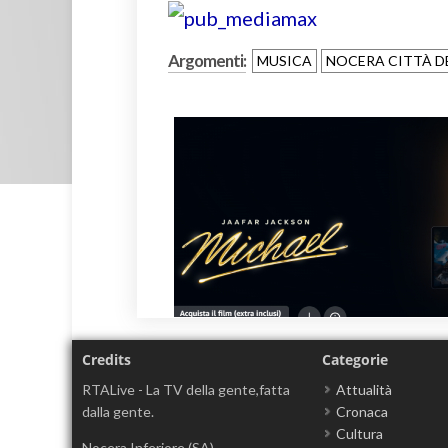
Argomenti:
MUSICA
NOCERA CITTÀ D
Credits
Categorie
RTALive - La TV della gente,fatta
Attualità
dalla gente.
Cronaca
Cultura
Nocera Inferiore (SA)