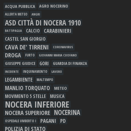
ACQUA PUBBLICA
AGRO NOCERINO
ALLERTA METEO
ANGRI
ASD CITTÀ DI NOCERA 1910
CARABINIERI
CALCIO
BATTIPAGLIA
CASTEL SAN GIORGIO
CAVA DE' TIRRENI
CORONAVIRUS
DROGA
FURTO
GIOVANNI MARIA CUOFANO
GORI
GIUSEPPE GIUDICE
GUARDIA DI FINANZA
INQUINAMENTO
LAVORO
INCIDENTE
LEGAMBIENTE
MALTEMPO
MANLIO TORQUATO
METEO
MOVIMENTO 5 STELLE
MUSICA
NOCERA INFERIORE
NOCERINA
NOCERA SUPERIORE
PAGANI
PD
OSPEDALE UMBERTO I
POLIZIA DI STATO