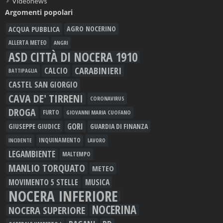
Videonews
Argomenti popolari
ACQUA PUBBLICA
AGRO NOCERINO
ALLERTA METEO
ANGRI
ASD CITTÀ DI NOCERA 1910
CARABINIERI
CALCIO
BATTIPAGLIA
CASTEL SAN GIORGIO
CAVA DE' TIRRENI
CORONAVIRUS
DROGA
FURTO
GIOVANNI MARIA CUOFANO
GORI
GIUSEPPE GIUDICE
GUARDIA DI FINANZA
INQUINAMENTO
LAVORO
INCIDENTE
LEGAMBIENTE
MALTEMPO
MANLIO TORQUATO
METEO
MOVIMENTO 5 STELLE
MUSICA
NOCERA INFERIORE
NOCERINA
NOCERA SUPERIORE