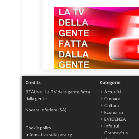
Credits
Categorie
RTALive - La TV della gente,fatta
Attualità
dalla gente.
Cronaca
Cultura
Nocera Inferiore (SA)
Economia
EVIDENZA
Info sul
Cookie policy
Coronavirus
Informativa sulla privacy