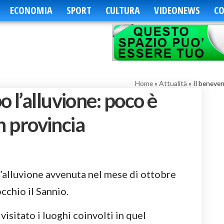
ECONOMIA
SPORT
CULTURA
VIDEONEWS
CO
Home
»
Attualità
»
Il beneven
 l’alluvione: poco è
in provincia
l’alluvione avvenuta nel mese di ottobre
cchio il Sannio.
visitato i luoghi coinvolti in quel