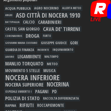
ACQUA PUBBLICA
AGRO NOCERINO
ALLERTA METEO
ASD CITTÀ DI NOCERA 1910
ANGRI
CARABINIERI
CALCIO
BATTIPAGLIA
CAVA DE' TIRRENI
CASTEL SAN GIORGIO
DROGA
FURTO
CORONAVIRUS
GORI
GIUSEPPE GIUDICE
GIOVANNI MARIA CUOFANO
GUARDIA DI FINANZA
INQUINAMENTO
INCIDENTE
LEGAMBIENTE
MALTEMPO
LAVORO
MANLIO TORQUATO
METEO
MOVIMENTO 5 STELLE
MUSICA
NOCERA INFERIORE
NOCERINA
NOCERA SUPERIORE
PAGANI
PD
OSPEDALE UMBERTO I
POLIZIA DI STATO
RACCOLTA DIFFERENZIATA
RIFIUTI
RAPINA
ROCCAPIEMONTE