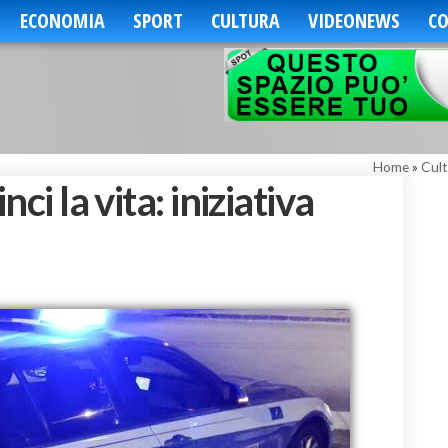
ECONOMIA
SPORT
CULTURA
VIDEONEWS
CO
Home
»
Cult
nci la vita: iniziativa