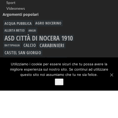
Sport
Videonews
Argomenti popolari
ACQUA PUBBLICA
AGRO NOCERINO
ALLERTA METEO
ANGRI
ASD CITTÀ DI NOCERA 1910
CARABINIERI
CALCIO
BATTIPAGLIA
CASTEL SAN GIORGIO
CAVA DE' TIRRENI
CORONAVIRUS
Utilizziamo i cookie per essere sicuri che tu possa avere la
DROGA
FURTO
GIOVANNI MARIA CUOFANO
migliore esperienza sul nostro sito. Se continui ad utilizzare
GORI
GIUSEPPE GIUDICE
GUARDIA DI FINANZA
questo sito noi assumiamo che tu ne sia felice.
INQUINAMENTO
Ok
LAVORO
INCIDENTE
LEGAMBIENTE
MALTEMPO
MANLIO TORQUATO
METEO
MOVIMENTO 5 STELLE
MUSICA
NOCERA INFERIORE