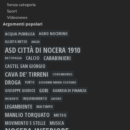
Senza categoria
Sport
Videonews
Argomenti popolari
ACQUA PUBBLICA
AGRO NOCERINO
ALLERTA METEO
ANGRI
ASD CITTÀ DI NOCERA 1910
CARABINIERI
CALCIO
BATTIPAGLIA
CASTEL SAN GIORGIO
CAVA DE' TIRRENI
CORONAVIRUS
DROGA
FURTO
GIOVANNI MARIA CUOFANO
GORI
GIUSEPPE GIUDICE
GUARDIA DI FINANZA
INQUINAMENTO
LAVORO
INCIDENTE
LEGAMBIENTE
MALTEMPO
MANLIO TORQUATO
METEO
MOVIMENTO 5 STELLE
MUSICA