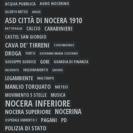
ACQUA PUBBLICA
AGRO NOCERINO
ALLERTA METEO
ANGRI
ASD CITTÀ DI NOCERA 1910
CARABINIERI
CALCIO
BATTIPAGLIA
CASTEL SAN GIORGIO
CAVA DE' TIRRENI
CORONAVIRUS
DROGA
FURTO
GIOVANNI MARIA CUOFANO
GORI
GIUSEPPE GIUDICE
GUARDIA DI FINANZA
INQUINAMENTO
LAVORO
INCIDENTE
LEGAMBIENTE
MALTEMPO
MANLIO TORQUATO
METEO
MOVIMENTO 5 STELLE
MUSICA
NOCERA INFERIORE
NOCERINA
NOCERA SUPERIORE
PAGANI
PD
OSPEDALE UMBERTO I
POLIZIA DI STATO