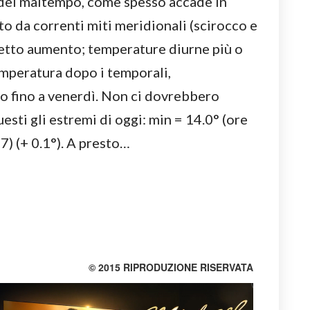
 del maltempo, come spesso accade in
to da correnti miti meridionali (scirocco e
netto aumento; temperature diurne più o
emperatura dopo i temporali,
 fino a venerdì. Non ci dovrebbero
sti gli estremi di oggi: min = 14.0° (ore
47) (+ 0.1°). A presto…
© 2015 RIPRODUZIONE RISERVATA