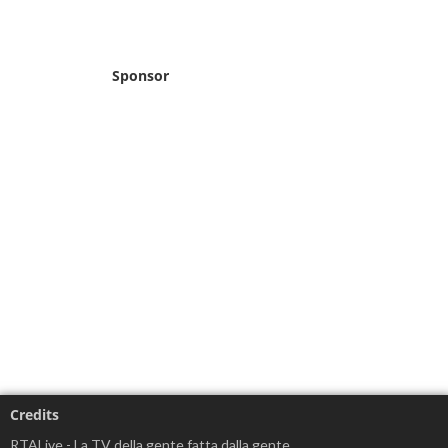
Sponsor
Credits
RTALive - La TV della gente,fatta dalla gente.