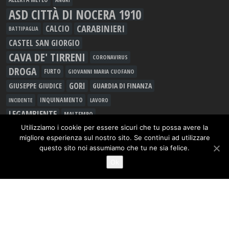
ASD CITTÀ DI NOCERA 1910
CARABINIERI
CALCIO
BATTIPAGLIA
CASTEL SAN GIORGIO
CAVA DE' TIRRENI
CORONAVIRUS
DROGA
FURTO
GIOVANNI MARIA CUOFANO
GORI
GIUSEPPE GIUDICE
GUARDIA DI FINANZA
INQUINAMENTO
LAVORO
INCIDENTE
LEGAMBIENTE
MALTEMPO
MANLIO TORQUATO
Utilizziamo i cookie per essere sicuri che tu possa avere la
METEO
migliore esperienza sul nostro sito. Se continui ad utilizzare
MOVIMENTO 5 STELLE
MUSICA
questo sito noi assumiamo che tu ne sia felice.
NOCERA INFERIORE
Ok
NOCERINA
NOCERA SUPERIORE
PAGANI
PD
OSPEDALE UMBERTO I
POLIZIA DI STATO
RIFIUTI
RAPINA
RACCOLTA DIFFERENZIATA
SALERNO