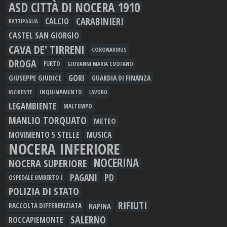
ASD CITTÀ DI NOCERA 1910
CARABINIERI
CALCIO
BATTIPAGLIA
CASTEL SAN GIORGIO
CAVA DE' TIRRENI
CORONAVIRUS
DROGA
FURTO
GIOVANNI MARIA CUOFANO
GORI
GIUSEPPE GIUDICE
GUARDIA DI FINANZA
INQUINAMENTO
LAVORO
INCIDENTE
LEGAMBIENTE
MALTEMPO
MANLIO TORQUATO
METEO
MOVIMENTO 5 STELLE
MUSICA
NOCERA INFERIORE
NOCERINA
NOCERA SUPERIORE
PAGANI
PD
OSPEDALE UMBERTO I
POLIZIA DI STATO
RIFIUTI
RAPINA
RACCOLTA DIFFERENZIATA
SALERNO
ROCCAPIEMONTE