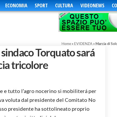
ECONOMIA
SPORT
CULTURA
VIDEONEWS
CO
Home
»
EVIDENZA
»
Marcia di Sol
il sindaco Torquato sará
ia tricolore
 e tutto l’agro nocerino si mobiliterá per
tiva voluta dal presidente del Comitato No
sso presidente ha sottolineato proprio