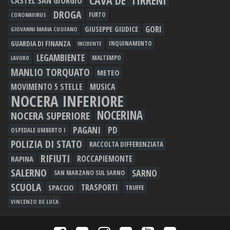
CAVA DE' TIRRENI
CASTEL SAN GIORGIO
DROGA
FURTO
CORONAVIRUS
GORI
GIUSEPPE GIUDICE
GIOVANNI MARIA CUOFANO
GUARDIA DI FINANZA
INQUINAMENTO
INCIDENTE
LEGAMBIENTE
MALTEMPO
LAVORO
MANLIO TORQUATO
METEO
MOVIMENTO 5 STELLE
MUSICA
NOCERA INFERIORE
NOCERINA
NOCERA SUPERIORE
PAGANI
PD
OSPEDALE UMBERTO I
POLIZIA DI STATO
RACCOLTA DIFFERENZIATA
RIFIUTI
RAPINA
ROCCAPIEMONTE
SALERNO
SARNO
SAN MARZANO SUL SARNO
SCUOLA
TRASPORTI
SPACCIO
TRUFFE
VINCENZO DE LUCA