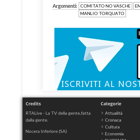
Argomenti:
COMITATO NO VASCHE
E
MANLIO TORQUATO
Credits
Categorie
RTALive - La TV della gente,fatta
Attualità
dalla gente.
Cronaca
Cultura
Nocera Inferiore (SA)
Economia