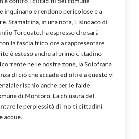
non è contro i cittadini del comune
he inquinano e rendono pericolose e a
ere. Stamattina, in una nota, il sindaco di
anlio Torquato, ha espresso che sarà
con la fascia tricolore a rappresentare
vito è esteso anche al primo cittadino
ricorrente nelle nostre zone, la Solofrana
nza di ciò che accade ed oltre a questo vi
enziale rischio anche per le falde
omune di Montoro. La chiusura del
tare le perplessità di molti cittadini
re acque.