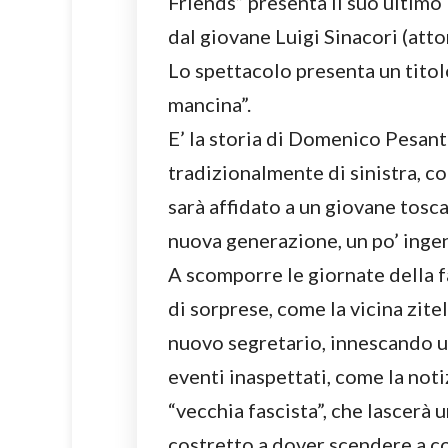
Friends” presenta il suo ultimo 
dal giovane Luigi Sinacori (attor
Lo spettacolo presenta un tito
mancina”.
E’ la storia di Domenico Pesant
tradizionalmente di sinistra, co
sarà affidato a un giovane tosc
nuova generazione, un po’ ingen
A scomporre le giornate della 
di sorprese, come la vicina zitel
nuovo segretario, innescando u
eventi inaspettati, come la noti
“vecchia fascista”, che lascerà
costretto a dover scendere a c