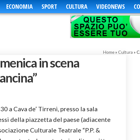
ECONOMIA
SPORT
CULTURA
VIDEONEWS
CO
Home
»
Cultura
»
C
omenica in scena
ancina”
0 a Cava de’ Tirreni, presso la sala
ressi della piazzetta del paese (adiacente
ssociazione Culturale Teatrale “P.P. &