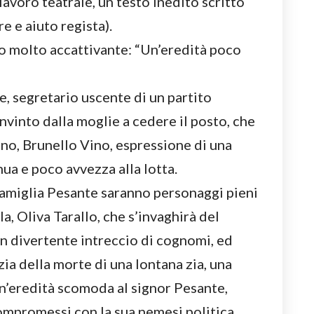
lavoro teatrale, un testo inedito scritto
e e aiuto regista).
lo molto accattivante: “Un’eredità poco
e, segretario uscente di un partito
nvinto dalla moglie a cedere il posto, che
ano, Brunello Vino, espressione di una
ua e poco avvezza alla lotta.
famiglia Pesante saranno personaggi pieni
la, Oliva Tarallo, che s’invaghirà del
n divertente intreccio di cognomi, ed
zia della morte di una lontana zia, una
 un’eredità scomoda al signor Pesante,
ompromessi con la sua nemesi politica,