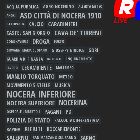
ACQUA PUBBLICA
AGRO NOCERINO
ALLERTA METEO
ASD CITTÀ DI NOCERA 1910
ANGRI
CARABINIERI
CALCIO
BATTIPAGLIA
CAVA DE' TIRRENI
CASTEL SAN GIORGIO
DROGA
FURTO
CORONAVIRUS
GORI
GIUSEPPE GIUDICE
GIOVANNI MARIA CUOFANO
GUARDIA DI FINANZA
INQUINAMENTO
INCIDENTE
LEGAMBIENTE
MALTEMPO
LAVORO
MANLIO TORQUATO
METEO
MOVIMENTO 5 STELLE
MUSICA
NOCERA INFERIORE
NOCERINA
NOCERA SUPERIORE
PAGANI
PD
OSPEDALE UMBERTO I
POLIZIA DI STATO
RACCOLTA DIFFERENZIATA
RIFIUTI
RAPINA
ROCCAPIEMONTE
SALERNO
SARNO
SAN MARZANO SUL SARNO