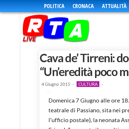
POLITICA
CRONACA
ATTUALITÀ
Cava de’ Tirreni: d
“Un’eredità poco m
4 Giugno 2015
-
CULTURA
-
Domenica 7 Giugno alle ore 18.3
teatrale di Passiano, sita nei p
l’ufficio postale), la neonata A