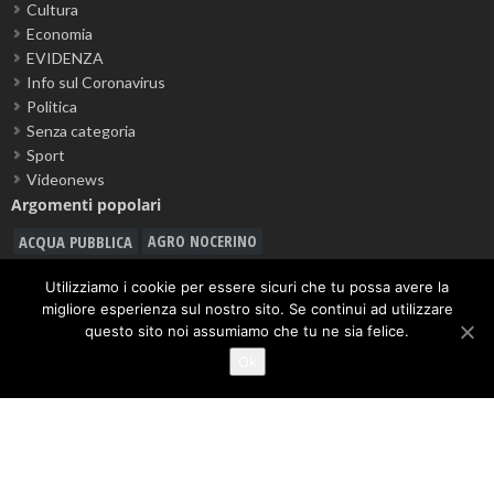
Cultura
Economia
EVIDENZA
Info sul Coronavirus
Politica
Senza categoria
Sport
Videonews
Argomenti popolari
ACQUA PUBBLICA
AGRO NOCERINO
ALLERTA METEO
ANGRI
Utilizziamo i cookie per essere sicuri che tu possa avere la
ASD CITTÀ DI NOCERA 1910
migliore esperienza sul nostro sito. Se continui ad utilizzare
CARABINIERI
questo sito noi assumiamo che tu ne sia felice.
CALCIO
BATTIPAGLIA
Ok
CASTEL SAN GIORGIO
CAVA DE' TIRRENI
CORONAVIRUS
DROGA
FURTO
GIOVANNI MARIA CUOFANO
GORI
GIUSEPPE GIUDICE
GUARDIA DI FINANZA
INQUINAMENTO
LAVORO
INCIDENTE