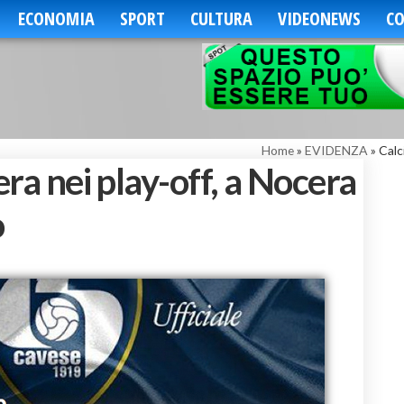
ECONOMIA
SPORT
CULTURA
VIDEONEWS
CO
Home
»
EVIDENZA
»
Calc
era nei play-off, a Nocera
o