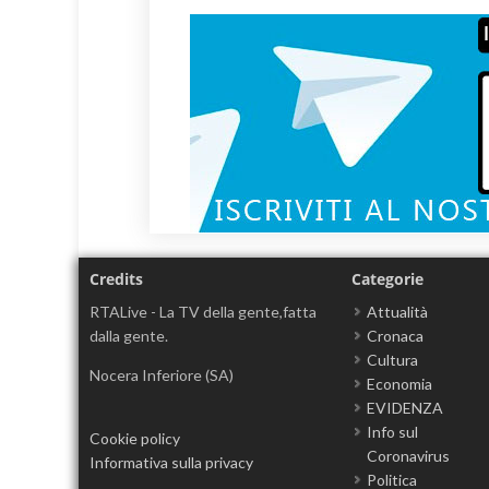
Credits
Categorie
RTALive - La TV della gente,fatta
Attualità
dalla gente.
Cronaca
Cultura
Nocera Inferiore (SA)
Economia
EVIDENZA
Info sul
Cookie policy
Coronavirus
Informativa sulla privacy
Politica