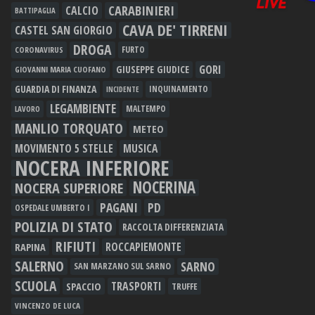
CARABINIERI
CALCIO
BATTIPAGLIA
CAVA DE' TIRRENI
CASTEL SAN GIORGIO
DROGA
FURTO
CORONAVIRUS
GORI
GIUSEPPE GIUDICE
GIOVANNI MARIA CUOFANO
GUARDIA DI FINANZA
INQUINAMENTO
INCIDENTE
LEGAMBIENTE
MALTEMPO
LAVORO
MANLIO TORQUATO
METEO
MOVIMENTO 5 STELLE
MUSICA
NOCERA INFERIORE
NOCERINA
NOCERA SUPERIORE
PAGANI
PD
OSPEDALE UMBERTO I
POLIZIA DI STATO
RACCOLTA DIFFERENZIATA
RIFIUTI
RAPINA
ROCCAPIEMONTE
SALERNO
SARNO
SAN MARZANO SUL SARNO
SCUOLA
TRASPORTI
SPACCIO
TRUFFE
VINCENZO DE LUCA