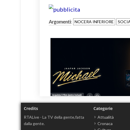
Argomenti:
NOCERA INFERIORE
SOCIA
Credits
Categorie
RTALive - La TV della gente,fatta
Attualità
dalla gente.
Cronaca
Cultura