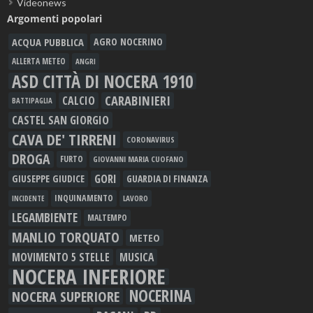
Videonews
Argomenti popolari
ACQUA PUBBLICA
AGRO NOCERINO
ALLERTA METEO
ANGRI
ASD CITTÀ DI NOCERA 1910
CARABINIERI
CALCIO
BATTIPAGLIA
CASTEL SAN GIORGIO
CAVA DE' TIRRENI
CORONAVIRUS
DROGA
FURTO
GIOVANNI MARIA CUOFANO
GORI
GIUSEPPE GIUDICE
GUARDIA DI FINANZA
INQUINAMENTO
LAVORO
INCIDENTE
LEGAMBIENTE
MALTEMPO
MANLIO TORQUATO
METEO
MOVIMENTO 5 STELLE
MUSICA
NOCERA INFERIORE
NOCERINA
NOCERA SUPERIORE