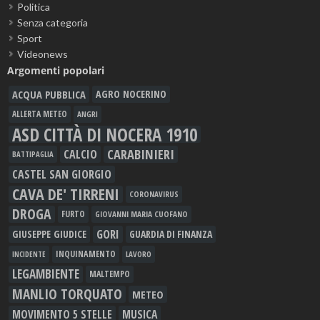
Politica
Senza categoria
Sport
Videonews
Argomenti popolari
ACQUA PUBBLICA
AGRO NOCERINO
ALLERTA METEO
ANGRI
ASD CITTÀ DI NOCERA 1910
CARABINIERI
CALCIO
BATTIPAGLIA
CASTEL SAN GIORGIO
CAVA DE' TIRRENI
CORONAVIRUS
DROGA
FURTO
GIOVANNI MARIA CUOFANO
GORI
GIUSEPPE GIUDICE
GUARDIA DI FINANZA
INQUINAMENTO
LAVORO
INCIDENTE
LEGAMBIENTE
MALTEMPO
MANLIO TORQUATO
METEO
MOVIMENTO 5 STELLE
MUSICA