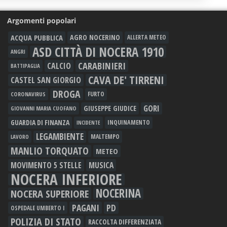
Argomenti popolari
ACQUA PUBBLICA
AGRO NOCERINO
ALLERTA METEO
ASD CITTÀ DI NOCERA 1910
ANGRI
CARABINIERI
CALCIO
BATTIPAGLIA
CAVA DE' TIRRENI
CASTEL SAN GIORGIO
DROGA
FURTO
CORONAVIRUS
GORI
GIUSEPPE GIUDICE
GIOVANNI MARIA CUOFANO
GUARDIA DI FINANZA
INQUINAMENTO
INCIDENTE
LEGAMBIENTE
MALTEMPO
LAVORO
MANLIO TORQUATO
METEO
MOVIMENTO 5 STELLE
MUSICA
NOCERA INFERIORE
NOCERINA
NOCERA SUPERIORE
PAGANI
PD
OSPEDALE UMBERTO I
POLIZIA DI STATO
RACCOLTA DIFFERENZIATA