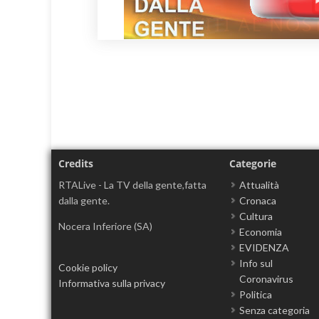
Credits
Categorie
RTALive - La TV della gente,fatta
Attualità
dalla gente.
Cronaca
Cultura
Nocera Inferiore (SA)
Economia
EVIDENZA
Info sul
Cookie policy
Coronavirus
Informativa sulla privacy
Politica
Senza categoria