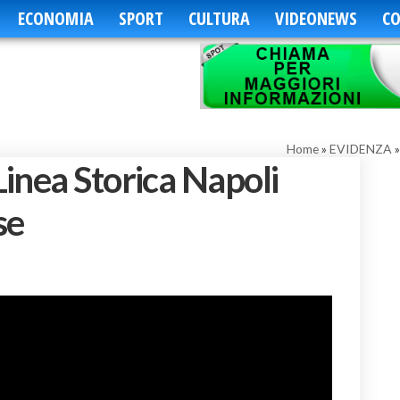
ECONOMIA
SPORT
CULTURA
VIDEONEWS
CO
Home
»
EVIDENZA
inea Storica Napoli
se