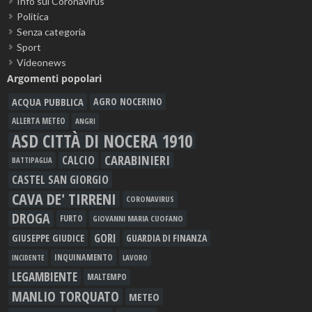
Info sul Coronavirus
Politica
Senza categoria
Sport
Videonews
Argomenti popolari
ACQUA PUBBLICA
AGRO NOCERINO
ALLERTA METEO
ANGRI
ASD CITTÀ DI NOCERA 1910
CARABINIERI
CALCIO
BATTIPAGLIA
CASTEL SAN GIORGIO
CAVA DE' TIRRENI
CORONAVIRUS
DROGA
FURTO
GIOVANNI MARIA CUOFANO
GORI
GIUSEPPE GIUDICE
GUARDIA DI FINANZA
INQUINAMENTO
LAVORO
INCIDENTE
LEGAMBIENTE
MALTEMPO
MANLIO TORQUATO
METEO