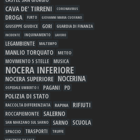
CASTEL SAN GIORGIO
CAVA DE' TIRRENI
CORONAVIRUS
DROGA
FURTO
GIOVANNI MARIA CUOFANO
GORI
GIUSEPPE GIUDICE
GUARDIA DI FINANZA
INQUINAMENTO
LAVORO
INCIDENTE
LEGAMBIENTE
MALTEMPO
MANLIO TORQUATO
METEO
MOVIMENTO 5 STELLE
MUSICA
NOCERA INFERIORE
NOCERINA
NOCERA SUPERIORE
PAGANI
PD
OSPEDALE UMBERTO I
POLIZIA DI STATO
RIFIUTI
RAPINA
RACCOLTA DIFFERENZIATA
SALERNO
ROCCAPIEMONTE
SCUOLA
SARNO
SAN MARZANO SUL SARNO
TRASPORTI
SPACCIO
TRUFFE
VINCENZO DE LUCA