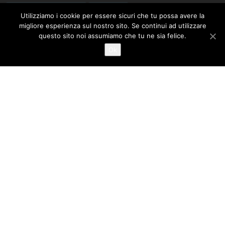
CAVA DE' TIRRENI
CORONAVIRUS
Utilizziamo i cookie per essere sicuri che tu possa avere la
DROGA
FURTO
GIOVANNI MARIA CUOFANO
migliore esperienza sul nostro sito. Se continui ad utilizzare
GORI
GIUSEPPE GIUDICE
GUARDIA DI FINANZA
questo sito noi assumiamo che tu ne sia felice.
INQUINAMENTO
Ok
LAVORO
INCIDENTE
LEGAMBIENTE
MALTEMPO
MANLIO TORQUATO
METEO
MOVIMENTO 5 STELLE
MUSICA
NOCERA INFERIORE
NOCERINA
NOCERA SUPERIORE
PAGANI
PD
OSPEDALE UMBERTO I
POLIZIA DI STATO
RIFIUTI
RAPINA
RACCOLTA DIFFERENZIATA
SALERNO
ROCCAPIEMONTE
SCUOLA
SARNO
SAN MARZANO SUL SARNO
TRASPORTI
SPACCIO
TRUFFE
VINCENZO DE LUCA