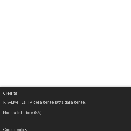
Credits
RTALive - La TV della gente,fatta dalla gente.
Nocera Inferiore (SA)
Cookie policy