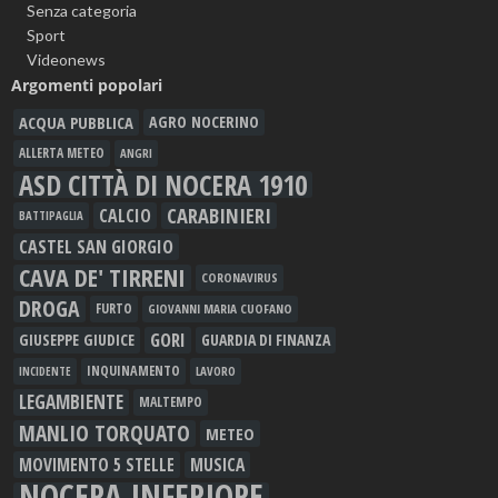
Senza categoria
Sport
Videonews
Argomenti popolari
ACQUA PUBBLICA
AGRO NOCERINO
ALLERTA METEO
ANGRI
ASD CITTÀ DI NOCERA 1910
CARABINIERI
CALCIO
BATTIPAGLIA
CASTEL SAN GIORGIO
CAVA DE' TIRRENI
CORONAVIRUS
DROGA
FURTO
GIOVANNI MARIA CUOFANO
GORI
GIUSEPPE GIUDICE
GUARDIA DI FINANZA
INQUINAMENTO
LAVORO
INCIDENTE
LEGAMBIENTE
MALTEMPO
MANLIO TORQUATO
METEO
MOVIMENTO 5 STELLE
MUSICA
NOCERA INFERIORE