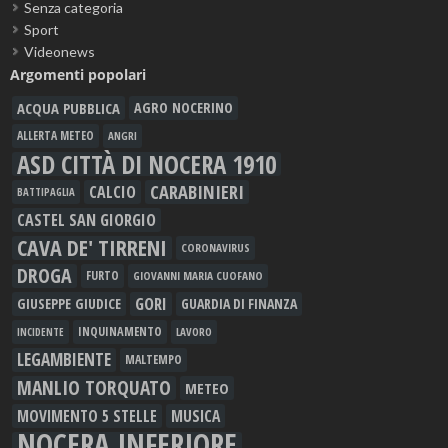
Senza categoria
Sport
Videonews
Argomenti popolari
ACQUA PUBBLICA
AGRO NOCERINO
ALLERTA METEO
ANGRI
ASD CITTÀ DI NOCERA 1910
CARABINIERI
CALCIO
BATTIPAGLIA
CASTEL SAN GIORGIO
CAVA DE' TIRRENI
CORONAVIRUS
DROGA
FURTO
GIOVANNI MARIA CUOFANO
GORI
GIUSEPPE GIUDICE
GUARDIA DI FINANZA
INQUINAMENTO
LAVORO
INCIDENTE
LEGAMBIENTE
MALTEMPO
MANLIO TORQUATO
METEO
MOVIMENTO 5 STELLE
MUSICA
NOCERA INFERIORE