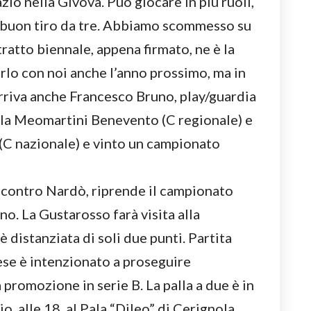
io nella Givova. Può giocare in più ruoli,
n buon tiro da tre. Abbiamo scommesso su
ontratto biennale, appena firmato, ne è la
rlo con noi anche l’anno prossimo, ma in
arriva anche Francesco Bruno, play/guardia
ella Meomartini Benevento (C regionale) e
(C nazionale) e vinto un campionato
sa contro Nardò, riprende il campionato
no. La Gustarosso farà visita alla
 distanziata di soli due punti. Partita
nese è intenzionato a proseguire
promozione in serie B. La palla a due è in
alle 18, al Pala “Dileo” di Cerignola.