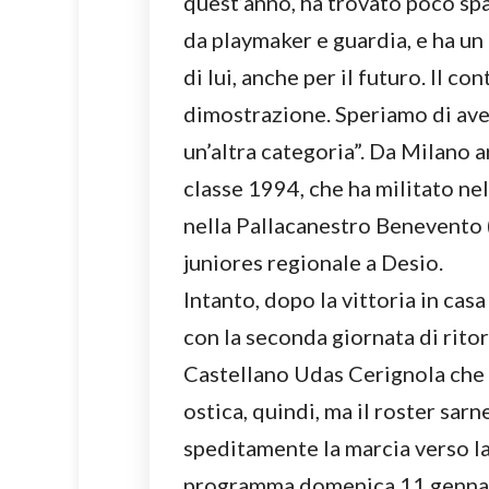
quest’anno, ha trovato poco spaz
da playmaker e guardia, e ha u
di lui, anche per il futuro. Il c
dimostrazione. Speriamo di ave
un’altra categoria”. Da Milano 
classe 1994, che ha militato n
nella Pallacanestro Benevento 
juniores regionale a Desio.
Intanto, dopo la vittoria in ca
con la seconda giornata di ritor
Castellano Udas Cerignola che è
ostica, quindi, ma il roster sar
speditamente la marcia verso la 
programma domenica 11 gennaio, 