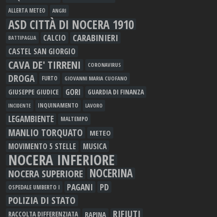
ALLERTA METEO
ANGRI
ASD CITTÀ DI NOCERA 1910
CARABINIERI
CALCIO
BATTIPAGLIA
CASTEL SAN GIORGIO
CAVA DE' TIRRENI
CORONAVIRUS
DROGA
FURTO
GIOVANNI MARIA CUOFANO
GORI
GIUSEPPE GIUDICE
GUARDIA DI FINANZA
INQUINAMENTO
LAVORO
INCIDENTE
LEGAMBIENTE
MALTEMPO
MANLIO TORQUATO
METEO
MOVIMENTO 5 STELLE
MUSICA
NOCERA INFERIORE
NOCERINA
NOCERA SUPERIORE
PAGANI
PD
OSPEDALE UMBERTO I
POLIZIA DI STATO
RIFIUTI
RAPINA
RACCOLTA DIFFERENZIATA