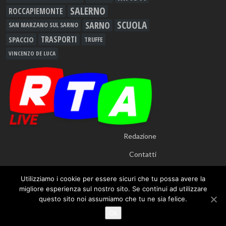
SALERNO
ROCCAPIEMONTE
SCUOLA
SARNO
SAN MARZANO SUL SARNO
TRASPORTI
SPACCIO
TRUFFE
VINCENZO DE LUCA
Redazione
Contatti
Utilizziamo i cookie per essere sicuri che tu possa avere la
migliore esperienza sul nostro sito. Se continui ad utilizzare
questo sito noi assumiamo che tu ne sia felice.
© 2012 - 2026
RTALive
- Testata Giornalistica Registrata presso Tribunale di
Ok
Nocera Inferiore n.913/12 - TUTTI I DIRITTI RISERVATI