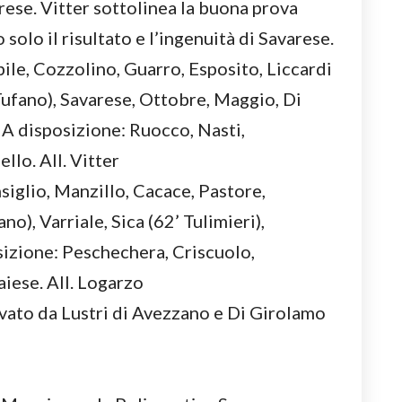
rese. Vitter sottolinea la buona prova
solo il risultato e l’ingenuità di Savarese.
, Cozzolino, Guarro, Esposito, Liccardi
Tufano), Savarese, Ottobre, Maggio, Di
 A disposizione: Ruocco, Nasti,
llo. All. Vitter
iglio, Manzillo, Cacace, Pastore,
o), Varriale, Sica (62’ Tulimieri),
sizione: Peschechera, Criscuolo,
aiese. All. Logarzo
uvato da Lustri di Avezzano e Di Girolamo