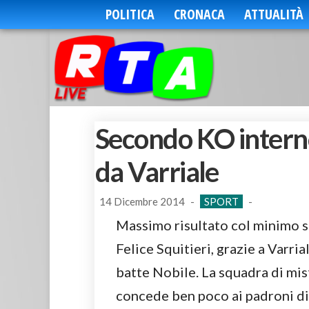
POLITICA
CRONACA
ATTUALITÀ
Secondo KO interno
da Varriale
14 Dicembre 2014
-
SPORT
-
Massimo risultato col minimo sf
Felice Squitieri, grazie a Varr
batte Nobile. La squadra di mi
concede ben poco ai padroni di 