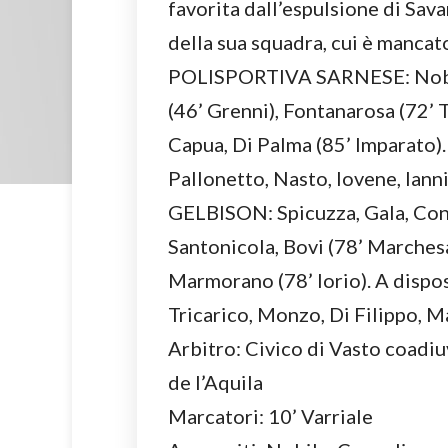
favorita dall’espulsione di Sava
della sua squadra, cui è mancato 
POLISPORTIVA SARNESE: Nobile
(46’ Grenni), Fontanarosa (72’ 
Capua, Di Palma (85’ Imparato).
Pallonetto, Nasto, Iovene, Iannie
GELBISON: Spicuzza, Gala, Cons
Santonicola, Bovi (78’ Marchesan
Marmorano (78’ Iorio). A dispo
Tricarico, Monzo, Di Filippo, M
Arbitro: Civico di Vasto coadi
de l’Aquila
Marcatori: 10’ Varriale