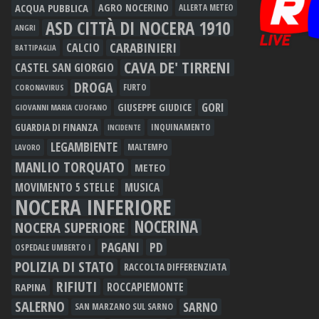
ACQUA PUBBLICA
AGRO NOCERINO
ALLERTA METEO
ASD CITTÀ DI NOCERA 1910
ANGRI
CARABINIERI
CALCIO
BATTIPAGLIA
CAVA DE' TIRRENI
CASTEL SAN GIORGIO
DROGA
FURTO
CORONAVIRUS
GORI
GIUSEPPE GIUDICE
GIOVANNI MARIA CUOFANO
GUARDIA DI FINANZA
INQUINAMENTO
INCIDENTE
LEGAMBIENTE
MALTEMPO
LAVORO
MANLIO TORQUATO
METEO
MOVIMENTO 5 STELLE
MUSICA
NOCERA INFERIORE
NOCERINA
NOCERA SUPERIORE
PAGANI
PD
OSPEDALE UMBERTO I
POLIZIA DI STATO
RACCOLTA DIFFERENZIATA
RIFIUTI
RAPINA
ROCCAPIEMONTE
SALERNO
SARNO
SAN MARZANO SUL SARNO