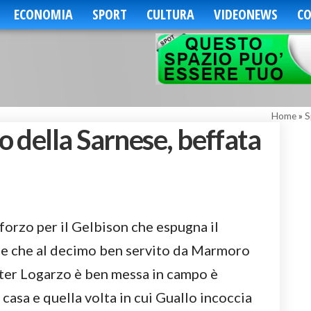
ECONOMIA
SPORT
CULTURA
VIDEONEWS
CO
Home
»
S
 della Sarnese, beffata
orzo per il Gelbison che espugna il
iale che al decimo ben servito da Marmoro
ster Logarzo è ben messa in campo è
casa e quella volta in cui Guallo incoccia