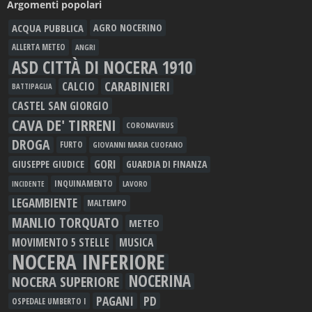
Argomenti popolari
ACQUA PUBBLICA
AGRO NOCERINO
ALLERTA METEO
ANGRI
ASD CITTÀ DI NOCERA 1910
CARABINIERI
CALCIO
BATTIPAGLIA
CASTEL SAN GIORGIO
CAVA DE' TIRRENI
CORONAVIRUS
DROGA
FURTO
GIOVANNI MARIA CUOFANO
GORI
GIUSEPPE GIUDICE
GUARDIA DI FINANZA
INQUINAMENTO
LAVORO
INCIDENTE
LEGAMBIENTE
MALTEMPO
MANLIO TORQUATO
METEO
MOVIMENTO 5 STELLE
MUSICA
NOCERA INFERIORE
NOCERINA
NOCERA SUPERIORE
PAGANI
PD
OSPEDALE UMBERTO I