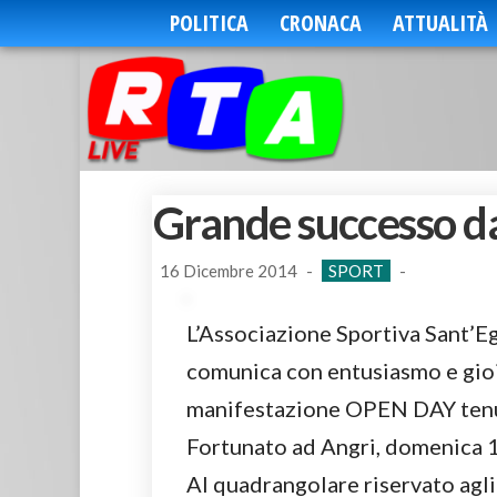
POLITICA
CRONACA
ATTUALITÀ
Grande successo d
16 Dicembre 2014
-
SPORT
-
L’Associazione Sportiva Sant’E
comunica con entusiasmo e gioi
manifestazione OPEN DAY tenuta
Fortunato ad Angri, domenica 
Al quadrangolare riservato agl