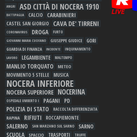
ASD CITTÀ DI NOCERA 1910
ANGRI
CARABINIERI
CALCIO
BATTIPAGLIA
CAVA DE' TIRRENI
CASTEL SAN GIORGIO
DROGA
FURTO
CORONAVIRUS
GORI
GIUSEPPE GIUDICE
GIOVANNI MARIA CUOFANO
GUARDIA DI FINANZA
INQUINAMENTO
INCIDENTE
LEGAMBIENTE
MALTEMPO
LAVORO
MANLIO TORQUATO
METEO
MOVIMENTO 5 STELLE
MUSICA
NOCERA INFERIORE
NOCERINA
NOCERA SUPERIORE
PAGANI
PD
OSPEDALE UMBERTO I
POLIZIA DI STATO
RACCOLTA DIFFERENZIATA
RIFIUTI
RAPINA
ROCCAPIEMONTE
SALERNO
SARNO
SAN MARZANO SUL SARNO
SCUOLA
TRASPORTI
SPACCIO
TRUFFE