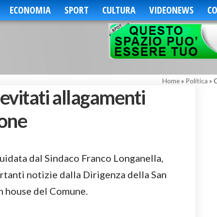
ECONOMIA
SPORT
CULTURA
VIDEONEWS
CO
Home
»
Politica
»
C
 evitati allagamenti
ione
uidata dal Sindaco Franco Longanella,
tanti notizie dalla Dirigenza della San
 in house del Comune.