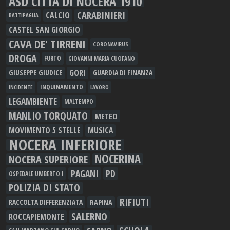
ASD CITTÀ DI NOCERA 1910
CARABINIERI
CALCIO
BATTIPAGLIA
CASTEL SAN GIORGIO
CAVA DE' TIRRENI
CORONAVIRUS
DROGA
FURTO
GIOVANNI MARIA CUOFANO
GORI
GIUSEPPE GIUDICE
GUARDIA DI FINANZA
INQUINAMENTO
LAVORO
INCIDENTE
LEGAMBIENTE
MALTEMPO
MANLIO TORQUATO
METEO
MOVIMENTO 5 STELLE
MUSICA
NOCERA INFERIORE
NOCERINA
NOCERA SUPERIORE
PAGANI
PD
OSPEDALE UMBERTO I
POLIZIA DI STATO
RIFIUTI
RAPINA
RACCOLTA DIFFERENZIATA
SALERNO
ROCCAPIEMONTE