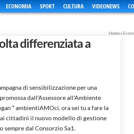
ECONOMIA
SPORT
CULTURA
VIDEONEWS
CO
Home
»
Econ
olta differenziata a
campagna di sensibilizzazione per una
a promossa dall’Assessore all’Ambiente
gan ” ambientiAMOci, ora sei tu a fare la
ai cittadini il nuovo modello di gestione
to sempre dal Consorzio Sa1.