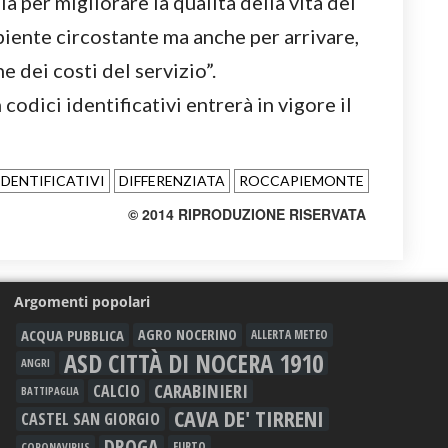
 per migliorare la qualità della vita dei
biente circostante ma anche per arrivare,
e dei costi del servizio”.
codici identificativi entrerà in vigore il
IDENTIFICATIVI
DIFFERENZIATA
ROCCAPIEMONTE
© 2014 RIPRODUZIONE RISERVATA
Argomenti popolari
ACQUA PUBBLICA
AGRO NOCERINO
ALLERTA METEO
ASD CITTÀ DI NOCERA 1910
ANGRI
CARABINIERI
CALCIO
BATTIPAGLIA
CAVA DE' TIRRENI
CASTEL SAN GIORGIO
DROGA
FURTO
CORONAVIRUS