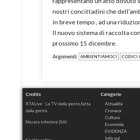
rappresentano un atto dovuto sia
nostri concittadini che dell’am
in breve tempo , ad una riduzion
Il nuovo sistema di raccolta con 
prossimo 15 dicembre.
Argomenti:
AMBIENTIAMOCI
CODICI 
Credits
Categorie
RTALive - La TV della gente,fatta
Attualità
dalla gente.
Cronaca
Cultura
Nocera Inferiore (SA)
Economia
EVIDENZA
Info sul
Cookie policy